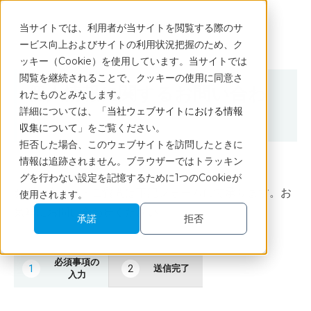
当サイトでは、利用者が当サイトを閲覧する際のサ
ービス向上およびサイトの利用状況把握のため、ク
ッキー（Cookie）を使用しています。当サイトでは
閲覧を継続されることで、クッキーの使用に同意さ
個人情報に関するお問い合わ
れたものとみなします。
詳細については、「
当社ウェブサイトにおける情報
せ
収集について
」をご覧ください。
拒否した場合、このウェブサイトを訪問したときに
情報は追跡されません。ブラウザーではトラッキン
グを行わない設定を記憶するために1つのCookieが
お問い合わせ・ご質問は下記フォームにて承ります。お
使用されます。
気軽にお問い合わせください。
承諾
拒否
必須事項の
送信完了
入力