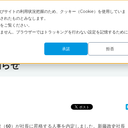
ス
企業情報
採用情報
お問い合わせ
サイトの利用状況把握のため、クッキー（Cookie）を使用していま
されたものとみなします。
をご覧ください。
ません。ブラウザーではトラッキングを行わない設定を記憶するために
承諾
拒否
知らせ
（60）が社長に昇格する人事を内定しました。新藤政史社長