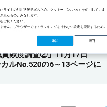
ス
企業情報
採用情報
お問い合わせ
サイトの利用状況把握のため、クッキー（Cookie）を使用していま
されたものとみなします。
をご覧ください。
ません。ブラウザーではトラッキングを行わない設定を記憶するために
②」11月17日（月）付日経グローカルNo.520の6～13ページに掲載
承諾
拒否
貢献度調査②」11月17日
ルNo.520の6～13ページに