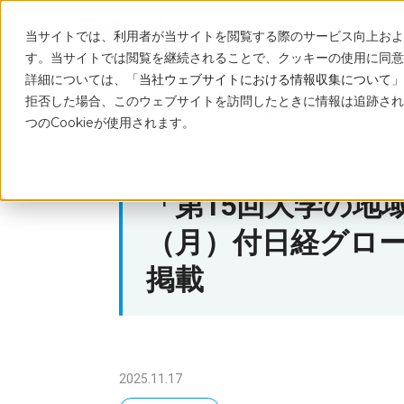
サービ
当サイトでは、利用者が当サイトを閲覧する際のサービス向上および
す。当サイトでは閲覧を継続されることで、クッキーの使用に同意
詳細については、「
当社ウェブサイトにおける情報収集について
」
拒否した場合、このウェブサイトを訪問したときに情報は追跡され
トップ
ニュース
「第15回大学の地域貢献度調査
つのCookieが使用されます。
「第15回大学の地域
（月）付日経グローカ
掲載
2025.11.17