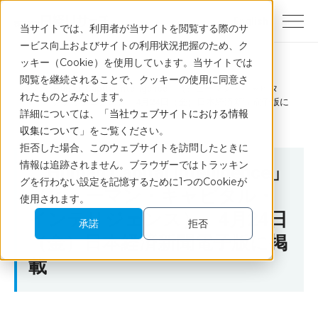
English
当サイトでは、利用者が当サイトを閲覧する際のサ
ービス向上およびサイトの利用状況把握のため、ク
ッキー（Cookie）を使用しています。当サイトでは
トップ
ニュース
閲覧を継続されることで、クッキーの使用に同意さ
「Human Capital Intelligence」（ヒューマン・キャピタ
れたものとみなします。
ル・インテリジェンス）」4月24日（金）日本経済新聞電子版に
詳細については、「
当社ウェブサイトにおける情報
掲載
収集について
」をご覧ください。
拒否した場合、このウェブサイトを訪問したときに
情報は追跡されません。ブラウザーではトラッキン
「Human Capital Intelligence」
グを行わない設定を記憶するために1つのCookieが
（ヒューマン・キャピタル・
使用されます。
インテリジェンス）」4月24日
承諾
拒否
（金）日本経済新聞電子版に掲
載