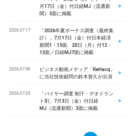
月17日（金）付日経MJ（流通新
聞）3面に掲載
2026.07.17
「2026年夏ボーナス調査（最終集
計）」7月17日（金）付日本経済
新聞1・15面、20日（月）付12・
13面／日経MJ7面に掲載
2026.07.06
ビジネス動画メディア「ReHacq」
に当社技術顧問の鈴木督久が出演
2026.07.03
「バイヤー調査 制汗・デオドラン
ト剤」7月3日（金）付日経
MJ（流通新聞）3面に掲載