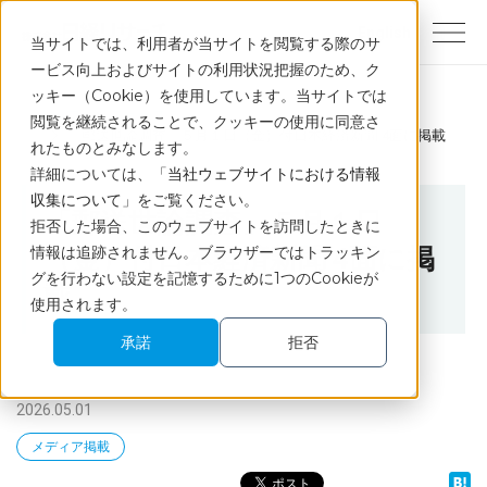
English
当サイトでは、利用者が当サイトを閲覧する際のサ
ービス向上およびサイトの利用状況把握のため、ク
ッキー（Cookie）を使用しています。当サイトでは
トップ
ニュース
閲覧を継続されることで、クッキーの使用に同意さ
「郵送世論調査」５月１日（金）付日本経済新聞 4面に掲載
れたものとみなします。
詳細については、「
当社ウェブサイトにおける情報
収集について
」をご覧ください。
「郵送世論調査」５月１日
拒否した場合、このウェブサイトを訪問したときに
情報は追跡されません。ブラウザーではトラッキン
（金）付日本経済新聞 4面に掲
グを行わない設定を記憶するために1つのCookieが
載
使用されます。
承諾
拒否
2026.05.01
メディア掲載