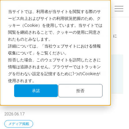
English
当サイトでは、利用者が当サイトを閲覧する際のサ
ービス向上およびサイトの利用状況把握のため、ク
ッキー（Cookie）を使用しています。当サイトでは
トップ
ニュース
閲覧を継続されることで、クッキーの使用に同意さ
6月17日（水）放送 日経CNBC「MARKET COMPASS」に
れたものとみなします。
当社社員が出演
詳細については、「
当社ウェブサイトにおける情報
収集について
」をご覧ください。
拒否した場合、このウェブサイトを訪問したときに
6月17日（水）放送 日経
情報は追跡されません。ブラウザーではトラッキン
CNBC「MARKET COMPASS」
グを行わない設定を記憶するために1つのCookieが
使用されます。
に当社社員が出演
承諾
拒否
2026.06.17
メディア掲載