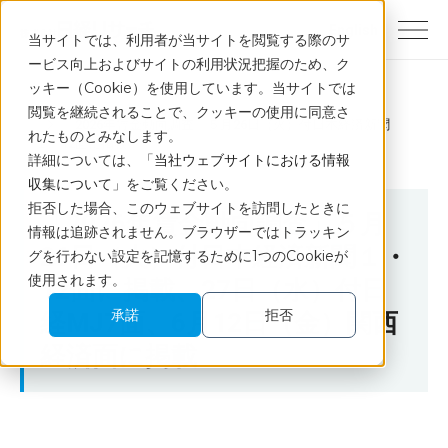
English
当サイトでは、利用者が当サイトを閲覧する際のサ
ービス向上およびサイトの利用状況把握のため、ク
ッキー（Cookie）を使用しています。当サイトでは
トップ
ニュース
閲覧を継続されることで、クッキーの使用に同意さ
「2026年賃金動向調査」５月26日（火）付日本経済新聞
れたものとみなします。
１・12面に掲載
詳細については、「
当社ウェブサイトにおける情報
収集について
」をご覧ください。
拒否した場合、このウェブサイトを訪問したときに
「2026年賃金動向調査」５月
情報は追跡されません。ブラウザーではトラッキン
26日（火）付日本経済新聞１・
グを行わない設定を記憶するために1つのCookieが
使用されます。
12面に掲載、27日（水）付日
承諾
拒否
経MJ7面、6月12日（金）関西
経済面に掲載