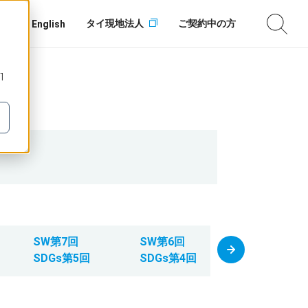
タイ現地法人
ご契約中の方
English
1
SW第7回
SW第6回
SW第5回
SDGs第5回
SDGs第4回
SDGs第3回