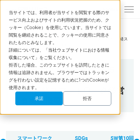
English
当サイトでは、利用者が当サイトを閲覧する際のサ
ービス向上およびサイトの利用状況把握のため、ク
ッキー（Cookie）を使用しています。当サイトでは
トップ
日経スマートワーク経営
閲覧を継続されることで、クッキーの使用に同意さ
サステナブル総合調査第7回日経SDGs経営調査第9回日経ス
れたものとみなします。
マートワーク経営調査実施概要
詳細については、「
当社ウェブサイトにおける情報
収集について
」をご覧ください。
拒否した場合、このウェブサイトを訪問したときに
サステナブル総合調査2025
情報は追跡されません。ブラウザーではトラッキン
第7回日経SDGs経営
グを行わない設定を記憶するために1つのCookieが
使用されます。
第9回日経スマートワーク経営
承諾
拒否
調査実施概要
スマートワーク
SDGs
SW第10回