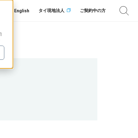
タイ現地法人
ご契約中の方
English
1
要