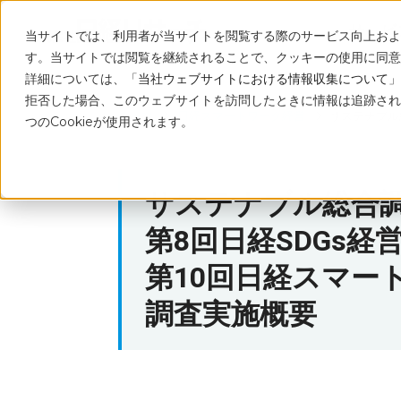
サービ
当サイトでは、利用者が当サイトを閲覧する際のサービス向上および
す。当サイトでは閲覧を継続されることで、クッキーの使用に同意
詳細については、「
当社ウェブサイトにおける情報収集について
」
拒否した場合、このウェブサイトを訪問したときに情報は追跡され
トップ
日経スマートワーク経営
サステナブル
つのCookieが使用されます。
サステナブル総合調査
第8回日経SDGs経
第10回日経スマー
調査実施概要