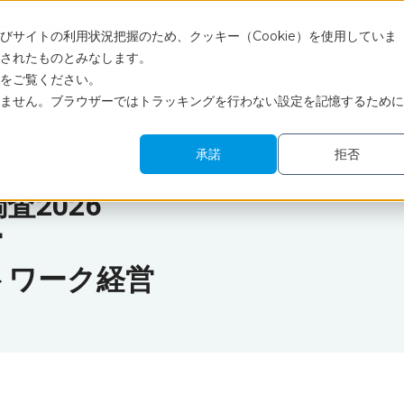
ス
企業情報
採用情報
お問い合わせ
サイトの利用状況把握のため、クッキー（Cookie）を使用していま
されたものとみなします。
をご覧ください。
ません。ブラウザーではトラッキングを行わない設定を記憶するために
総合調査第8回日経SDGs経営調査第10回日経スマートワーク経営調査実施概
承諾
拒否
2026
営
トワーク経営