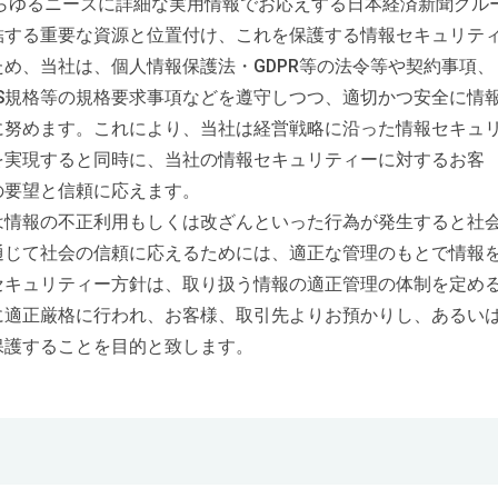
ゆるニーズに詳細な実用情報でお応えする日本経済新聞グル
結する重要な資源と位置付け、これを保護する情報セキュリテ
め、当社は、個人情報保護法・GDPR等の法令等や契約事項、
JIS規格等の規格要求事項などを遵守しつつ、適切かつ安全に情
に努めます。これにより、当社は経営戦略に沿った情報セキュ
を実現すると同時に、当社の情報セキュリティーに対するお客
の要望と信頼に応えます。
情報の不正利用もしくは改ざんといった行為が発生すると社
通じて社会の信頼に応えるためには、適正な管理のもとで情報
セキュリティー方針は、取り扱う情報の適正管理の体制を定め
に適正厳格に行われ、お客様、取引先よりお預かりし、あるい
保護することを目的と致します。