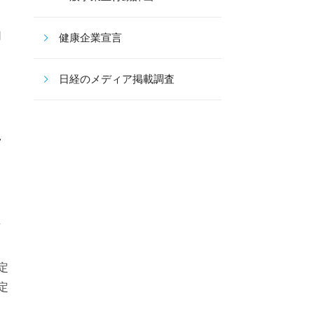
用
健康企業宣言
日経のメディア掲載調査
規
リ
講
定
改定