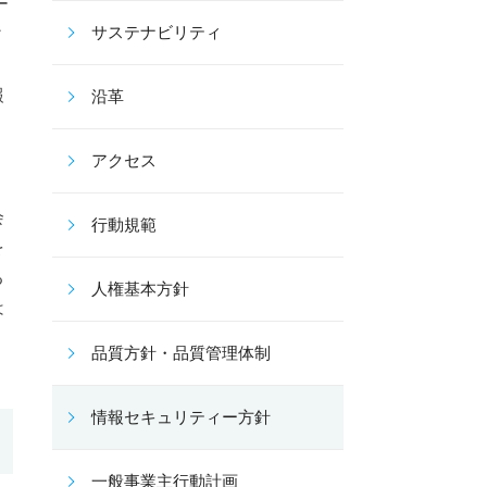
ー
サステナビリティ
ィ
報
沿革
リ
アクセス
会
行動規範
を
る
人権基本方針
は
品質方針・品質管理体制
情報セキュリティー方針
一般事業主行動計画